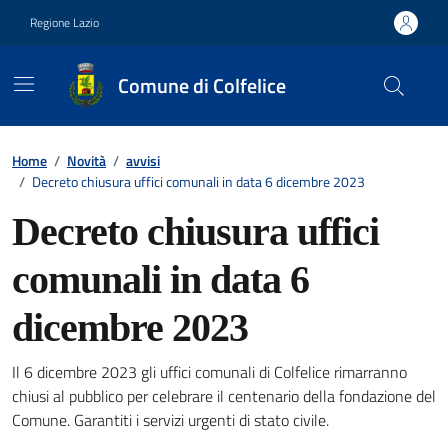
Vai ai contenuti
Vai al footer
Regione Lazio
Comune di Colfelice
Contenuti in evidenza
Home
/
Novità
/
avvisi
/
Decreto chiusura uffici comunali in data 6 dicembre 2023
Decreto chiusura uffici
comunali in data 6
dicembre 2023
Il 6 dicembre 2023 gli uffici comunali di Colfelice rimarranno
Dettagli della notizia
chiusi al pubblico per celebrare il centenario della fondazione del
Comune. Garantiti i servizi urgenti di stato civile.