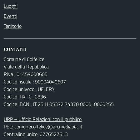
Luoghi
Eventi
Territorio
CONTATTI
Comune di Colfelice
Viale della Repubblica
P.iva : 01459600605
Codice fiscale : 90004040607
Codice univoco : UFLEPA
Codice IPA : C_C836
Codice IBAN : IT 25 H 05372 74370 000010000255
URP – Ufficio Relazioni con il pubblico
PEC:
comunecolfelice@arcmediapec.it
Centralino unico: 0776527613