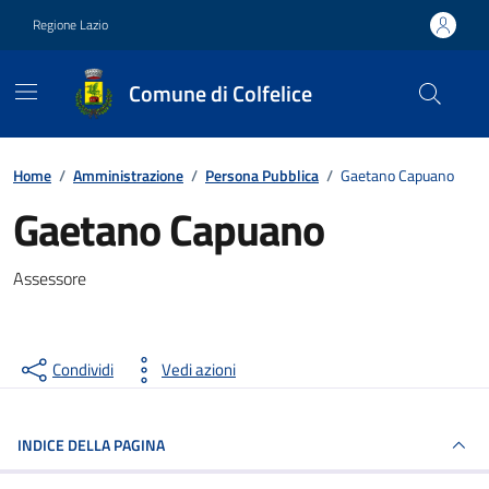
Vai ai contenuti
Vai al footer
Regione Lazio
Comune di Colfelice
Contenuti in evidenza
Home
/
Amministrazione
/
Persona Pubblica
/
Gaetano Capuano
Gaetano Capuano
Assessore
Condividi
Vedi azioni
INDICE DELLA PAGINA