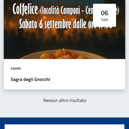
06
Sett
SAGRA
Sagra degli Gnocchi
Nessun altro risultato