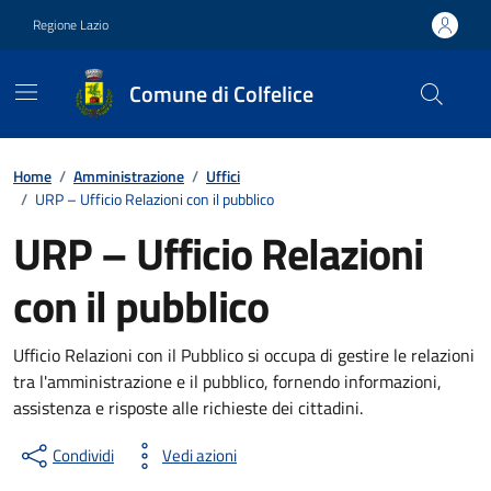
Vai ai contenuti
Vai al footer
Regione Lazio
Comune di Colfelice
Contenuti in evidenza
Home
/
Amministrazione
/
Uffici
/
URP – Ufficio Relazioni con il pubblico
URP – Ufficio Relazioni
con il pubblico
Ufficio Relazioni con il Pubblico si occupa di gestire le relazioni
tra l'amministrazione e il pubblico, fornendo informazioni,
assistenza e risposte alle richieste dei cittadini.
Condividi
Vedi azioni