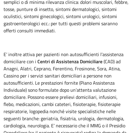
semplici o di minima rilevanza clinica: dolori muscolari, febbre,
tosse, punture di insetto, sintomi dermatologici, sintomi
oculistici, sintomi ginecologici, sintomi urologici, sintomi
gastroenterologici ecc.: per tutti questi problemi saranno
offerti consulti immediati.
E’ inoltre attiva per pazienti non autosufficienti l’assistenza
domiciliare con i
Centri di Assistenza Domiciliare
(CAD) ad
Anagni, Alatri, Ceprano, Ferentino, Frosinone, Sora, Atina,
Cassino per i servizi sanitari domiciliari a persone non
autosufficienti. Le prestazioni fornite (Piano Assistenza
Individuale) sono formulate dopo un’attenta valutazione
domiciliare. Possono essere prelievi domiciliari, infusioni,
flebo, medicazioni, cambi cateteri, fisioterapie, fisioterapie
respiratorie, logopedia nonché visite specialistiche nelle
seguenti branche: geriatria, fisiatria, urologia, dermatologia,
cardiologia, neurologia. E’ necessario che il MMG o il Presidio
Ospedaliero (se il paziente è ricoverata) rediga la domanda da