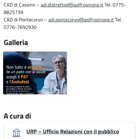
CAD di Cassino –
adi.distrettod@aslfrosinone.it
Tel. 0775-
8825739
CAD di Pontecorvo –
adi.pontecorvo@aslfrosinone.it
Tel.
0776-7692930
Galleria
A cura di
URP – Ufficio Relazioni con il pubblico