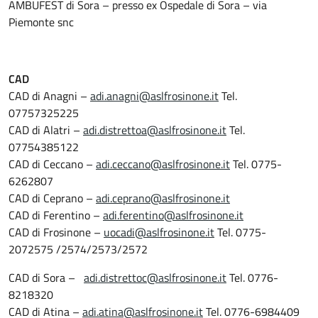
AMBUFEST di Sora – presso ex Ospedale di Sora – via
Piemonte snc
CAD
CAD di Anagni –
adi.anagni@aslfrosinone.it
Tel.
07757325225
CAD di Alatri –
adi.distrettoa@aslfrosinone.it
Tel.
07754385122
CAD di Ceccano –
adi.ceccano@aslfrosinone.it
Tel. 0775-
6262807
CAD di Ceprano –
adi.ceprano@aslfrosinone.it
CAD di Ferentino –
adi.ferentino@aslfrosinone.it
CAD di Frosinone –
uocadi@aslfrosinone.it
Tel. 0775-
2072575 /2574/2573/2572
CAD di Sora –
adi.distrettoc@aslfrosinone.it
Tel. 0776-
8218320
CAD di Atina –
adi.atina@aslfrosinone.it
Tel. 0776-6984409