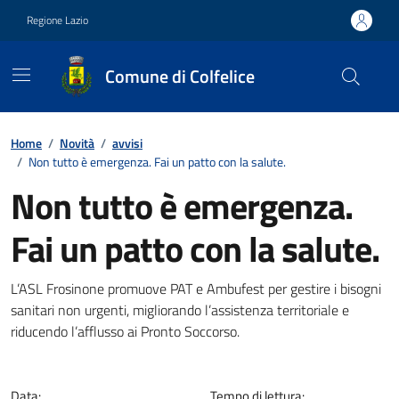
Vai ai contenuti
Vai al footer
Regione Lazio
Comune di Colfelice
Contenuti in evidenza
Home
/
Novità
/
avvisi
/
Non tutto è emergenza. Fai un patto con la salute.
Non tutto è emergenza.
Fai un patto con la salute.
Dettagli della notizia
L’ASL Frosinone promuove PAT e Ambufest per gestire i bisogni
sanitari non urgenti, migliorando l’assistenza territoriale e
riducendo l’afflusso ai Pronto Soccorso.
Data:
Tempo di lettura: