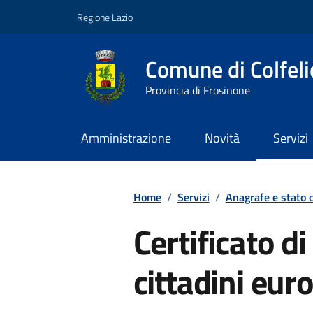
Vai ai contenuti
Vai al footer
Regione Lazio
Comune di Colfeli
Provincia di Frosinone
Amministrazione
Novità
Servizi
Contenuti in evidenza
Home
/
Servizi
/
Anagrafe e stato c
Certificato di
cittadini eur