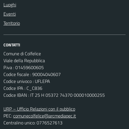
Luoghi
Eventi
Territorio
CONTATTI
Comune di Colfelice
Viale della Repubblica
P.iva : 01459600605
Codice fiscale : 90004040607
Codice univoco : UFLEPA
Codice IPA : C_C836
Codice IBAN : IT 25 H 05372 74370 000010000255
URP – Ufficio Relazioni con il pubblico
PEC:
comunecolfelice@arcmediapec.it
Centralino unico: 0776527613