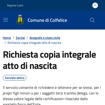
Vai ai contenuti
Vai al footer
Regione Lazio
Comune di Colfelice
Contenuti in evidenza
Home
/
Servizi
/
Anagrafe e stato civile
/
Richiesta copia integrale atto di nascita
Richiesta copia integrale
atto di nascita
Servizio attivo
Il servizio consente di richiedere e ottenere per se stessi, per i
propri figli minori o per i soggetti terzi tramite delega, con lo
stesso valore legale delle certificazioni rilasciate dallo
sportello fisico dell'Ente.